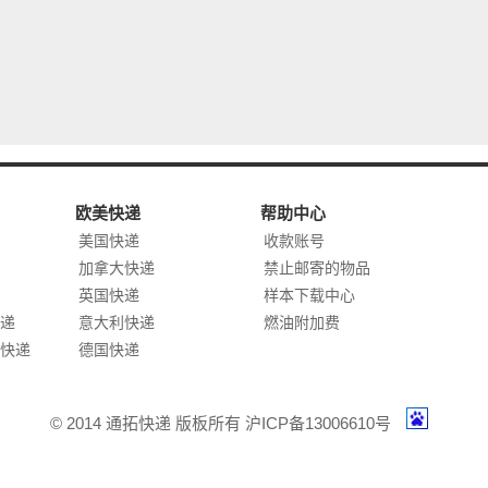
欧美快递
帮助中心
美国快递
收款账号
加拿大快递
禁止邮寄的物品
英国快递
样本下载中心
递
意大利快递
燃油附加费
快递
德国快递
© 2014 通拓快递 版板所有 沪ICP备13006610号