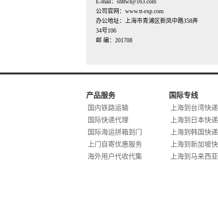
E-mail：shttwl@163.com
公司官网：www.tt-exp.com
办公地址：上海市青浦区新凤中路358弄
34号106
邮 编：201708
产品服务
国际专线
国内铁路运输
上海到台湾快递
国际快递代理
上海到日本快递
国际海运拼箱到门
上海到韩国快递
上门自寄优惠服务
上海到新加坡快
海外用户代收代集
上海到马来西亚