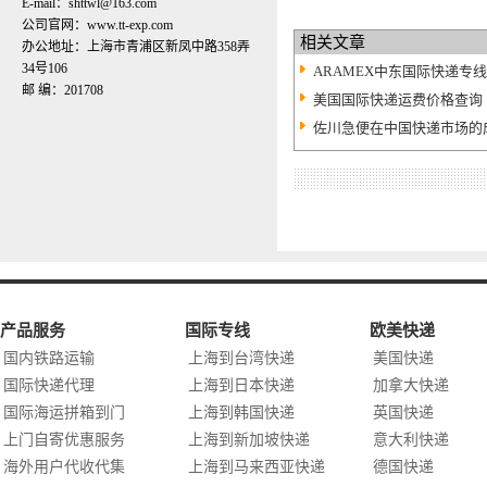
E-mail：shttwl@163.com
公司官网：www.tt-exp.com
相关文章
办公地址：上海市青浦区新凤中路358弄
34号106
ARAMEX中东国际快递专
邮 编：201708
美国国际快递运费价格查询
佐川急便在中国快递市场的
产品服务
国际专线
欧美快递
国内铁路运输
上海到台湾快递
美国快递
国际快递代理
上海到日本快递
加拿大快递
国际海运拼箱到门
上海到韩国快递
英国快递
上门自寄优惠服务
上海到新加坡快递
意大利快递
海外用户代收代集
上海到马来西亚快递
德国快递